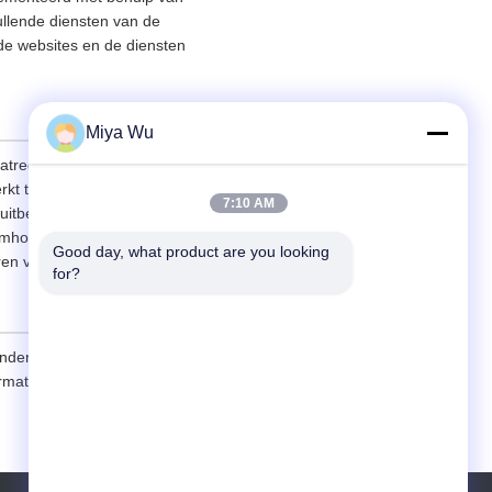
ullende diensten van de
rde websites en de diensten
Miya Wu
maatregelen te nemen om uw
rkt tot SSL,
7:10 AM
itbesteders die mogelijk
eheimhoudingsovereenkomsten
Good day, what product are you looking 
en van hun activiteiten.
for?
derjarig bent, raden wij u
rmatie aan ons te