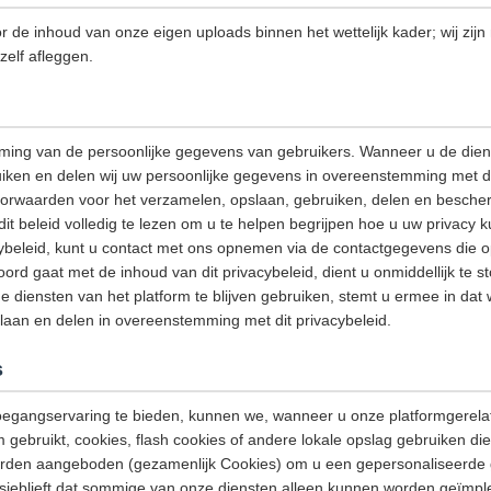
or de inhoud van onze eigen uploads binnen het wettelijk kader; wij zijn
zelf afleggen.
ming van de persoonlijke gegevens van gebruikers. Wanneer u de dien
iken en delen wij uw persoonlijke gegevens in overeenstemming met dit
oorwaarden voor het verzamelen, opslaan, gebruiken, delen en besche
it beleid volledig te lezen om u te helpen begrijpen hoe u uw privacy 
cybeleid, kunt u contact met ons opnemen via de contactgegevens die op
oord gaat met de inhoud van dit privacybeleid, dient u onmiddellijk te 
e diensten van het platform te blijven gebruiken, stemt u ermee in dat
laan en delen in overeenstemming met dit privacybeleid.
s
egangservaring te bieden, kunnen we, wanneer u onze platformgerela
m gebruikt, cookies, flash cookies of andere lokale opslag gebruiken di
orden aangeboden (gezamenlijk Cookies) om u een gepersonaliseerde 
 alsjeblieft dat sommige van onze diensten alleen kunnen worden geïm