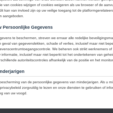
ie van cookies wijzigen of cookies weigeren als uw browser of de aanv
dit kan van invloed zijn op uw veilige toegang tot de platformgerelatee
den aangeboden.
 Persoonlijke Gegevens
gevens te beschermen, streven we ernaar alle redelijke beveiligings
geval van gegevenslekken, schade of verlies, inclusief maar niet bepe
egevenscentrumtoegangscontrole. We beheren ook strikt werknemers of u
 informatie, inclusief maar niet beperkt tot het ondertekenen van g
hillende autoriteitscontroles afhankelijk van de positie en het monitor
nderjarigen
escherming van de persoonlijke gegevens van minderjarigen. Als u min
privacybeleid zorgvuldig te lezen en onze diensten te gebruiken of info
ng van uw voogd.