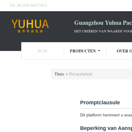
Tel.:
86-020-86371031
Guangzhou Yuhua Pack
HET CREËREN VAN WAARDE VOOR 
HUIS
PRODUCTEN
OVER 
Thuis
Privacybeleid
Promptclausule
Dit platform herinnert u era
Beperking van Aansp