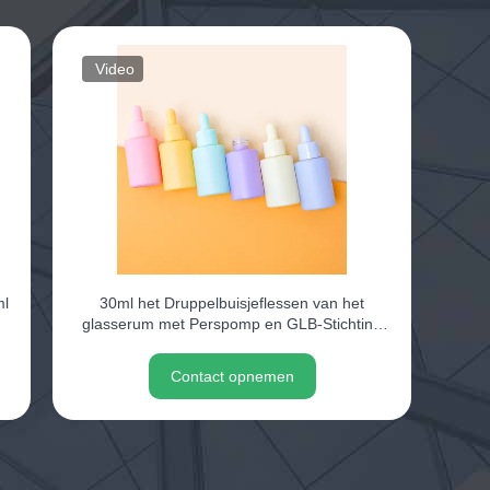
Video
ml
30ml het Druppelbuisjeflessen van het
glasserum met Perspomp en GLB-Stichting
Verpakking
Contact opnemen