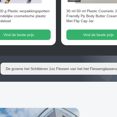
00 g Plastic verpakkingspotten
30 ml 50 ml Plastic Cosmetic 
ndelijke cosmetische plastic
Friendly Pp Body Butter Crea
 deksel
Met Flip Cap Jar
Vind de beste prijs
Vind de beste prijs
De luxe Lege 30ml ontruimt Druppelbuisjeflessen Logo Print Cosm