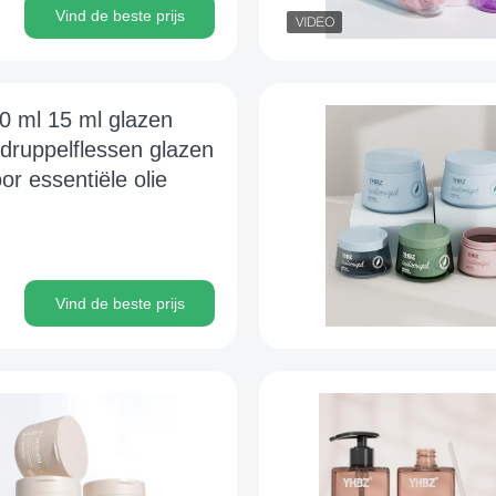
Vind de beste prijs
0 ml 15 ml glazen
druppelflessen glazen
oor essentiële olie
Vind de beste prijs