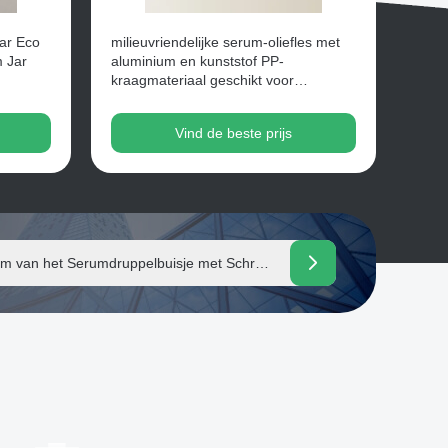
Jar Eco
milieuvriendelijke serum-oliefles met
m Jar
aluminium en kunststof PP-
kraagmateriaal geschikt voor
essentiële oliën cosmetische
verpakkingen voor huidverzorging
Vind de beste prijs
etic Packaging