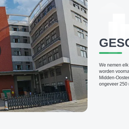
GES
We nemen elk 
worden voorna
Midden-Oosten,
ongeveer 250 m
klanten en hee
producten.