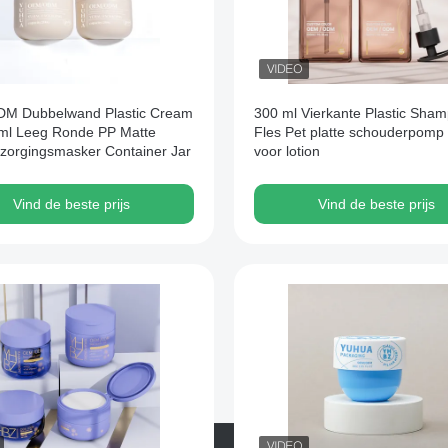
M Dubbelwand Plastic Cream
300 ml Vierkante Plastic Sha
ml Leeg Ronde PP Matte
Fles Pet platte schouderpomp 
zorgingsmasker Container Jar
voor lotion
Vind de beste prijs
Vind de beste prijs