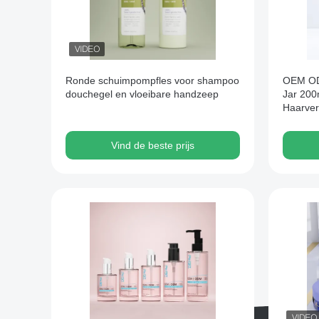
Ronde schuimpompfles voor shampoo
OEM OD
douchegel en vloeibare handzeep
Jar 200
Haarver
Vind de beste prijs