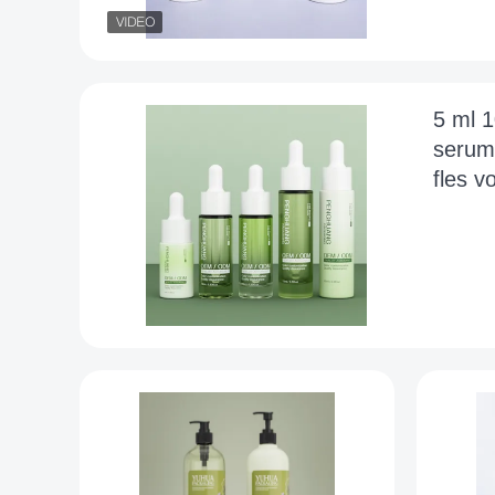
5 ml 1
serum
fles v