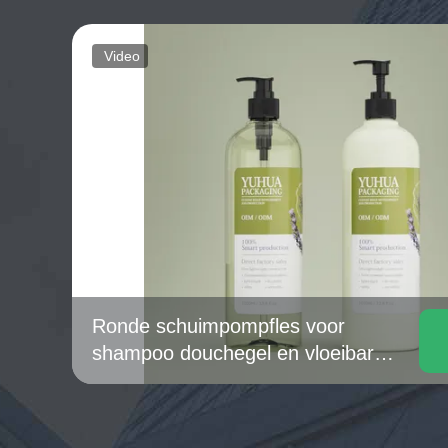
Video
Ronde schuimpompfles voor
shampoo douchegel en vloeibare
handzeep