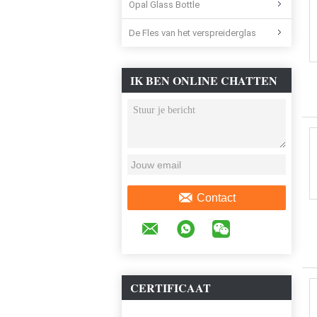
Opal Glass Bottle
De Fles van het verspreiderglas
IK BEN ONLINE CHATTEN
NU
Contact
CERTIFICAAT