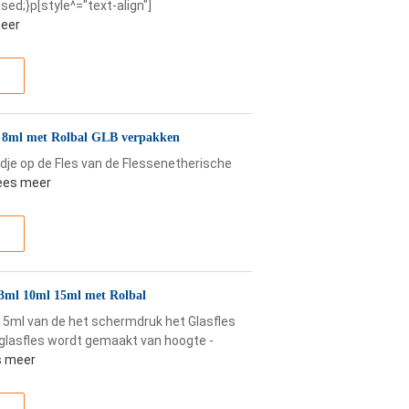
sed;}p[style^="text-align"]
eer
e 8ml met Rolbal GLB verpakken
e op de Fles van de Flessenetherische
ees meer
 3ml 10ml 15ml met Rolbal
5ml van de het schermdruk het Glasfles
glasfles wordt gemaakt van hoogte -
s meer