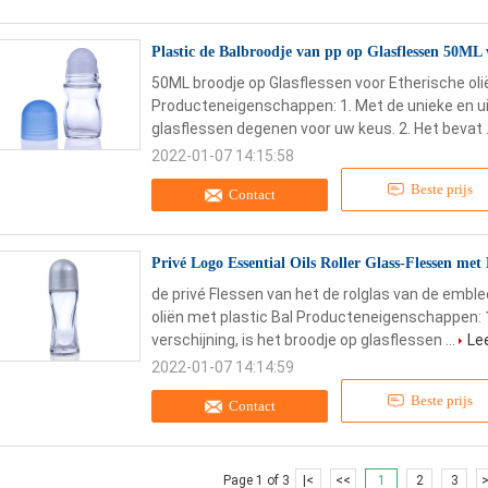
Plastic de Balbroodje van pp op Glasflessen 50ML 
50ML broodje op Glasflessen voor Etherische oli
Producteneigenschappen: 1. Met de unieke en uit
glasflessen degenen voor uw keus. 2. Het bevat .
2022-01-07 14:15:58
Beste prijs
Contact
Privé Logo Essential Oils Roller Glass-Flessen met 
de privé Flessen van het de rolglas van de embl
oliën met plastic Bal Producteneigenschappen: 
verschijning, is het broodje op glasflessen ...
Le
2022-01-07 14:14:59
Beste prijs
Contact
Page 1 of 3
|<
<<
1
2
3