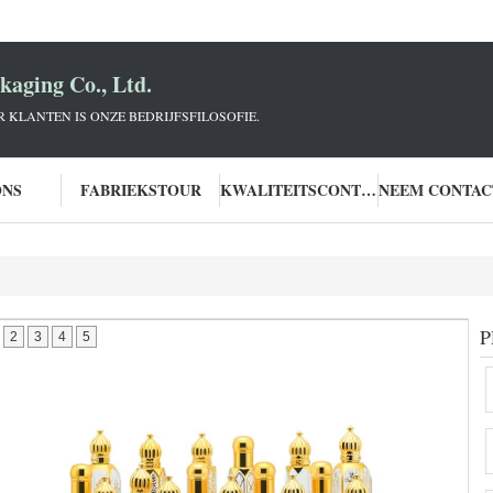
aging Co., Ltd.
KLANTEN IS ONZE BEDRIJFSFILOSOFIE.
ONS
FABRIEKSTOUR
KWALITEITSCONTROLE
P
2
3
4
5