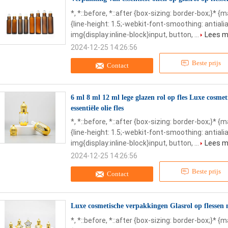
*, *::before, *::after {box-sizing: border-box;}* {
{line-height: 1.5;-webkit-font-smoothing: antialia
img{display:inline-block}input, button, ...
Lees m
2024-12-25 14:26:56
Beste prijs
Contact
6 ml 8 ml 12 ml lege glazen rol op fles Luxe cosm
essentiële olie fles
*, *::before, *::after {box-sizing: border-box;}* {
{line-height: 1.5;-webkit-font-smoothing: antialia
img{display:inline-block}input, button, ...
Lees m
2024-12-25 14:26:56
Beste prijs
Contact
Luxe cosmetische verpakkingen Glasrol op flessen
*, *::before, *::after {box-sizing: border-box;}* {