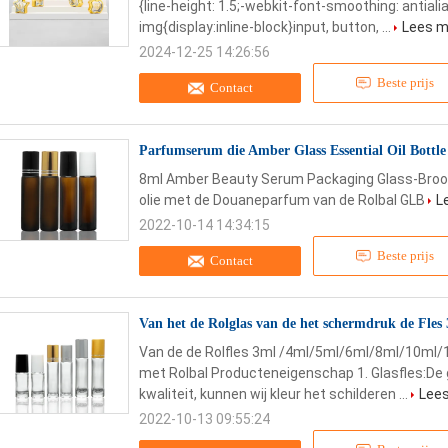
{line-height: 1.5;-webkit-font-smoothing: antialia
img{display:inline-block}input, button, ...
Lees m
2024-12-25 14:26:56
Beste prijs
Contact
Parfumserum die Amber Glass Essential Oil Bottl
8ml Amber Beauty Serum Packaging Glass-Broodj
olie met de Douaneparfum van de Rolbal GLB
L
2022-10-14 14:34:15
Beste prijs
Contact
Van het de Rolglas van de het schermdruk de Fles
Van de de Rolfles 3ml /4ml/5ml/6ml/8ml/10ml/1
met Rolbal Producteneigenschap 1. Glasfles:De 
kwaliteit, kunnen wij kleur het schilderen ...
Lee
2022-10-13 09:55:24