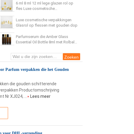
6 ml 8 ml 12 ml lege glazen rol op
fles Luxe cosmetische
verpakkingscontainer Parfum
essentiële olie fles
Luxe cosmetische verpakkingen
Glasrol op flessen met gouden dop
Parfumserum die Amber Glass
Essential Oil Bottle 8ml met Rolbal
GLB verpakken
voor Parfum verpakken die het Gouden
kken die gouden schitterende
 verpakken Productomschrijving
 Nr XJ024, ...
Lees meer
sen voor DHL-verzending