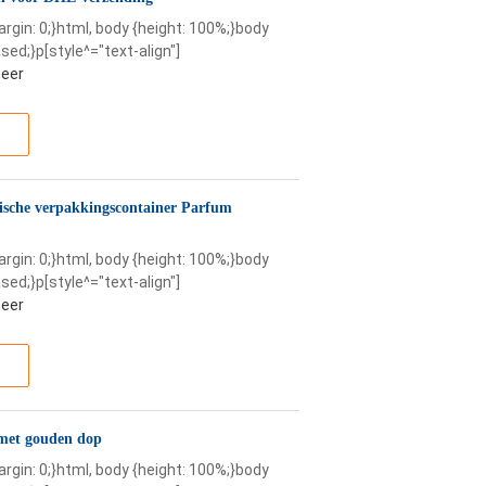
margin: 0;}html, body {height: 100%;}body
sed;}p[style^="text-align"]
eer
etische verpakkingscontainer Parfum
margin: 0;}html, body {height: 100%;}body
sed;}p[style^="text-align"]
eer
 met gouden dop
margin: 0;}html, body {height: 100%;}body