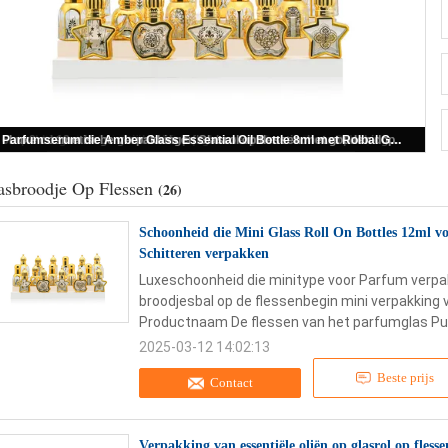
Schoonheid die Mini Glass Roll On Bottles 12ml voor Parfum verpakken die het Gouden Schitteren verpakken
asbroodje Op Flessen
(26)
Schoonheid die Mini Glass Roll On Bottles 12ml 
Schitteren verpakken
Luxeschoonheid die minitype voor Parfum verpa
broodjesbal op de flessenbegin mini verpakking
Productnaam De flessen van het parfumglas Punt
2025-03-12 14:02:13
Beste prijs
Contact
Verpakking van essentiële oliën op glasrol op fles