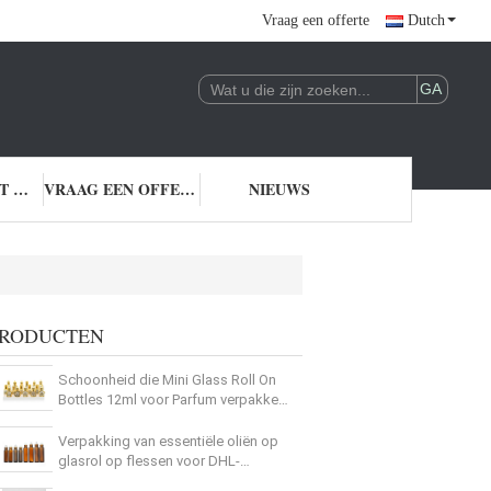
Vraag een offerte
Dutch
NEEM CONTACT MET ONS OP
VRAAG EEN OFFERTE
NIEUWS
RODUCTEN
Schoonheid die Mini Glass Roll On
Bottles 12ml voor Parfum verpakken
die het Gouden Schitteren
verpakken
Verpakking van essentiële oliën op
glasrol op flessen voor DHL-
verzending