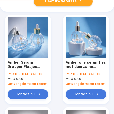
Geef uw vereiste
Amber Serum
Amber olie serumfles
Dropper Flasjes
met duurzame
Geproduceerd door
constructie, geschikt
Prijs:
0.36-0.4 USD/PCS
Prijs:
0.36-0.4 USD/PCS
Auto Machine
voor etherische
MOQ:
5000
MOQ:
5000
Perfect voor
oliën, serums en
essentiële oliën en
cosmetische
Ontvang de meest recente Prijs
Ontvang de meest recente Prij
huidverzorging
huidverzorgingsproducte
verpakkingen
Contact nu
Contact nu