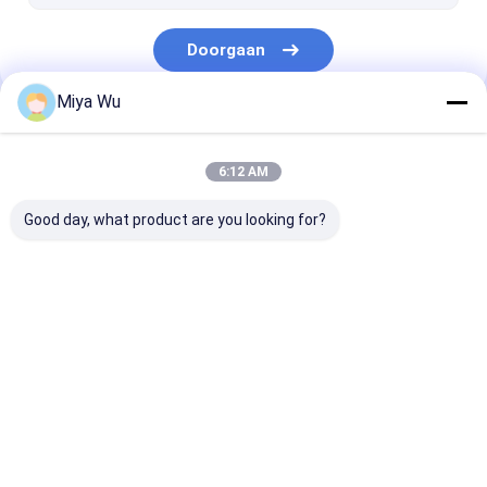
De Fles van het verspreiderglas
Doorgaan
Miya Wu
Onze Categorieën
6:12 AM
Good day, what product are you looking for?
Plastic Verpakkende
Plastic Verpakkende
Schuimplastic
Flessen
Kruiken
Thuis
Ongeveer
Contacteer
Desktop
ons
ons
Site
Sitemap
Privacybeleid