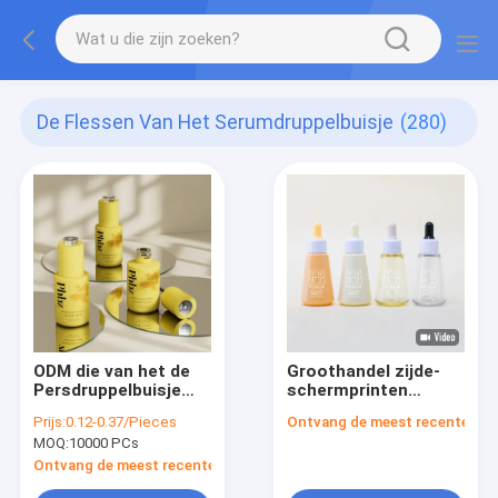
De Flessen Van Het Serumdruppelbuisje
(280)
ODM die van het de
Groothandel zijde-
Persdruppelbuisje
schermprinten
van 30ml het
Serum
Prijs:
0.12-0.37/Pieces
Ontvang de meest recente Prij
Roterende Materiaal
druppelflessen 50 ml
MOQ:
10000 PCs
van het het
aanpasbare plastic
SerumFlessenglas
essence oliefles
Ontvang de meest recente Prijs
verpakken