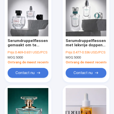
Serumdruppelflessen
Serumdruppelflessen
gemaakt om te
met lekvrije doppen
voldoen aan hoge
en duurzaam glazen
Prijs:
0.469-0.651 USD/PCS
Prijs:
0.477-0.536 USD/PCS
normen en
lichaam perfect voor
MOQ:
5000
MOQ:
5000
functionaliteit,
cosmetische
geschikt voor
verpakkingen en
Ontvang de meest recente Prijs
Ontvang de meest recente Prij
cosmetische
laboratorium
verpakkingen en
Contact nu
Contact nu
wetenschappelijk
Huis
Producten
Over ons