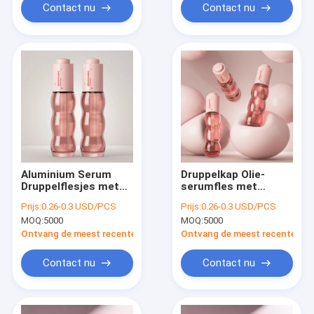
Contact nu
Contact nu
Aluminium Serum
Druppelkap Olie-
Druppelflesjes met
serumfles met
Plastic Dop en
aluminium-plastiek
Prijs:
0.26-0.3 USD/PCS
Prijs:
0.26-0.3 USD/PCS
Rubberen Balg Ideaal
kraag geschikt voor
MOQ:
5000
MOQ:
5000
voor Huidverzorging
huidverzorging
en Aromatherapie
cosmetica en
Ontvang de meest recente Prijs
Ontvang de meest recente Prij
Vloeistoffen
essentiële olie
verpakkingen
Contact nu
Contact nu