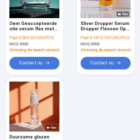
fabriekstour
Kwaliteitscontrole
Oem Geaccepteerde
Sliver Dropper Serum
olie serum fles met
Dropper Flessen Op
Neem contact met ons op
bamboe drupper
maat gemaakte dop
Prijs:
0.28-0.53 USD/PCS
Prijs:
0.147-0.157 USD/PCS
goud splinter
Afdichting Type dop
MOQ:
5000
MOQ:
5000
aanpasbare
Verpakkingsoptie
Nieuws
verpakking voor
voor cosmetische
Ontvang de meest recente Prijs
Ontvang de meest recente Prij
essentiële oliën
huidverzorging en
cosmetische
essentiële oliën
Vraag een offerte
Contact nu
Contact nu
huidverzorging
Plastic Verpakkende Flessen
Plastic Verpakkende Kruiken
Schuimplasticfles
Plastic Lotionfles
Duurzame glazen