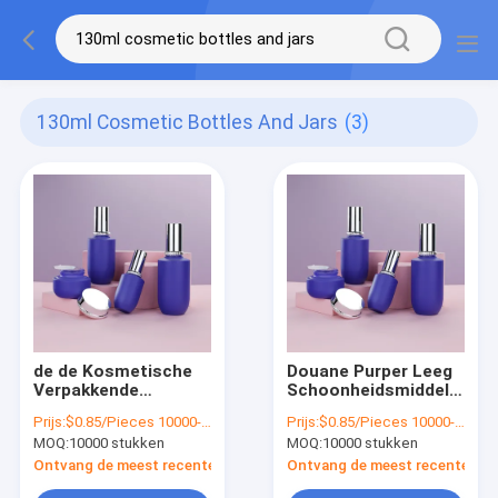
130ml Cosmetic Bottles And Jars
(3)
de de Kosmetische
Douane Purper Leeg
Verpakkende
Schoonheidsmiddel
Vastgestelde
die 30ml-120ml-Luxe
Prijs:
$0.85/Pieces 10000-29999 Pieces
Prijs:
$0.85/Pieces 10000-29999 Pieces
Flessen en Kruiken
Kosmetische
MOQ:
10000 stukken
MOQ:
10000 stukken
van 40ml 100ml
Flessen verpakken
130ml voor Skincares
Ontvang de meest recente Prijs
Ontvang de meest recente Prij