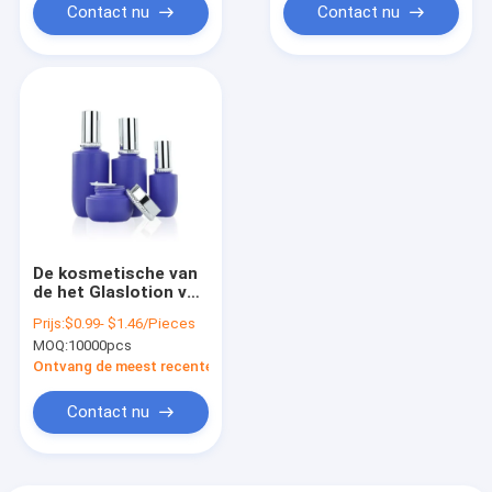
Contact nu
Contact nu
De kosmetische van
de het Glaslotion van
45ml Blauwe van de
Prijs:
$0.99- $1.46/Pieces
de Flessenhuid van
MOQ:
10000pcs
de de Zorgroom
Reeks van de de
Ontvang de meest recente Prijs
Kruikmake-up
Contact nu