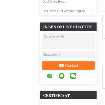
Opal Glass Bottle
De Fles van het verspreiderglas
IK BEN ONLINE CHATTEN
NU
Contact
CERTIFICAAT