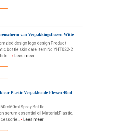
renscherm van Verpakkingsflessen Witte
tomzied design logo design Product
ic bottle skin care Item No YHT022-2
te ...
Lees meer
kleur Plastic Verpakkende Flessen 40ml
l50ml60ml Spray Bottle
 serum essential oil Material:Plastic,
ccessorie...
Lees meer