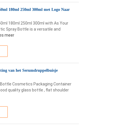
150ml 180ml 250ml 300ml met Logo Naar
 150ml 180ml 250ml 300ml with As Your
c Spray Bottle is a versatile and
es meer
hting van het Serumdruppelbuisje
n Bottle Cosmetics Packaging Container
od quality glass bottle , flat shoulder