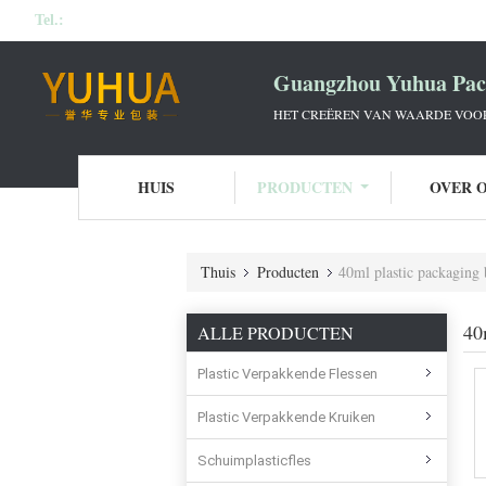
Tel.:
Guangzhou Yuhua Pack
HET CREËREN VAN WAARDE VOOR 
HUIS
PRODUCTEN
OVER 
Thuis
Producten
40ml plastic packaging 
40
ALLE PRODUCTEN
Plastic Verpakkende Flessen
Plastic Verpakkende Kruiken
Schuimplasticfles