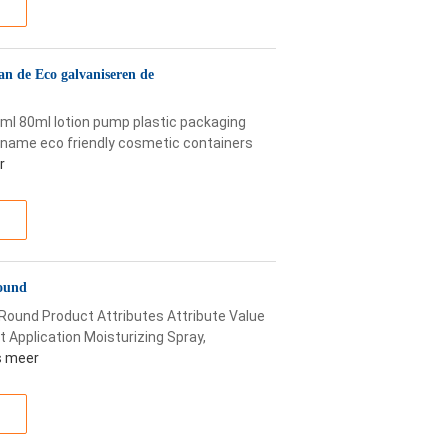
n de Eco galvaniseren de
0ml 80ml lotion pump plastic packaging
t name eco friendly cosmetic containers
r
Round
 Round Product Attributes Attribute Value
 Application Moisturizing Spray,
s meer