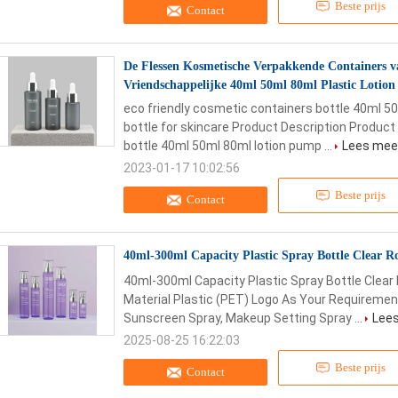
Beste prijs
Contact
De Flessen Kosmetische Verpakkende Containers va
Vriendschappelijke 40ml 50ml 80ml Plastic Lotion
eco friendly cosmetic containers bottle 40ml 5
bottle for skincare Product Description Produc
bottle 40ml 50ml 80ml lotion pump ...
Lees mee
2023-01-17 10:02:56
Beste prijs
Contact
40ml-300ml Capacity Plastic Spray Bottle Clear 
40ml-300ml Capacity Plastic Spray Bottle Clear
Material Plastic (PET) Logo As Your Requirement
Sunscreen Spray, Makeup Setting Spray ...
Lee
2025-08-25 16:22:03
Beste prijs
Contact