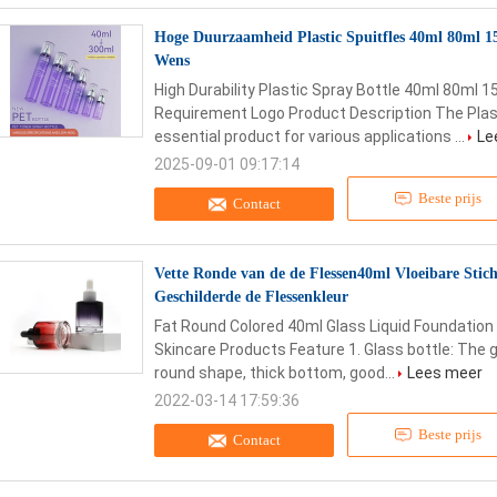
Hoge Duurzaamheid Plastic Spuitfles 40ml 80ml 
Wens
High Durability Plastic Spray Bottle 40ml 80ml
Requirement Logo Product Description The Plasti
essential product for various applications ...
Le
2025-09-01 09:17:14
Beste prijs
Contact
Vette Ronde van de de Flessen40ml Vloeibare Stic
Geschilderde de Flessenkleur
Fat Round Colored 40ml Glass Liquid Foundatio
Skincare Products Feature 1. Glass bottle: The go
round shape, thick bottom, good...
Lees meer
2022-03-14 17:59:36
Beste prijs
Contact