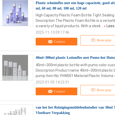
Plastic schuimfles met een hoge capaciteit, goed af
ml, 60 ml, 80 ml, 100 ml, 120 ml
High Capacity Plastic Foam Bottle Tight Sealin
Description The Plastic Foam Bottle is a versati
a variety of liquid products. With a sleek ...
Lees
2025-11-13 09:17:46
Beste prijs
Contact
40ml~300ml plastic Lotionfles met Pumo-het Hui
40ml~300ml plastic bottle with pumo color cu
Description Product name 40ml~300ml plastic b
pump Item No YHW001 Material Plastic Volume 4
2023-01-05 14:23:31
Beste prijs
Contact
van het het Reinigingsmiddelenhuisdier van 30ml 5
Vloeibare Verpakking