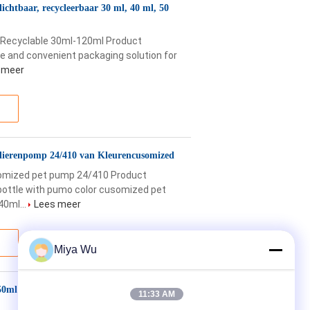
dichtbaar, recycleerbaar 30 ml, 40 ml, 50
g Recyclable 30ml-120ml Product
le and convenient packaging solution for
 meer
sdierenpomp 24/410 van Kleurencusomized
somized pet pump 24/410 Product
ottle with pumo color cusomized pet
0ml...
Lees meer
Miya Wu
0ml 60ml de Gezichts van de de Lotionfles
11:33 AM