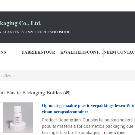
aging Co., Ltd.
KLANTEN IS ONZE BEDRIJFSFILOSOFIE.
ONS
FABRIEKSTOUR
KWALITEITSCONTROLE
bottles
ml Plastic Packaging Bottles
(45)
Op maat gemaakte plastic verpakkingsflessen Witte
vitaminecapsulecontainer
Product Description: Our plastic packaging bot
popular materials for cosmetics packaging due to 
firming lotion bottle packaging...
Lees meer