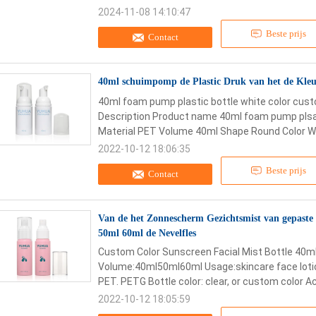
2024-11-08 14:10:47
Beste prijs
Contact
40ml schuimpomp de Plastic Druk van het de Kleu
40ml foam pump plastic bottle white color cus
Description Product name 40ml foam pump plsat
Material PET Volume 40ml Shape Round Color Whi
2022-10-12 18:06:35
Beste prijs
Contact
Van de het Zonnescherm Gezichtsmist van gepaste 
50ml 60ml de Nevelfles
Custom Color Sunscreen Facial Mist Bottle 40m
Volume:40ml50ml60ml Usage:skincare face lotion
PET. PETG Bottle color: clear, or custom color A
2022-10-12 18:05:59