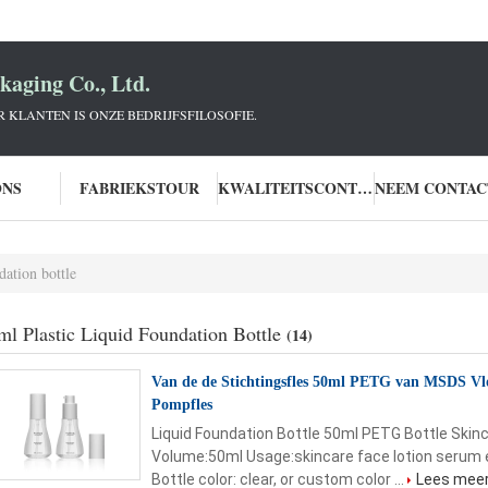
aging Co., Ltd.
KLANTEN IS ONZE BEDRIJFSFILOSOFIE.
ONS
FABRIEKSTOUR
KWALITEITSCONTROLE
dation bottle
ml Plastic Liquid Foundation Bottle
(14)
Van de de Stichtingsfles 50ml PETG van MSDS Vloe
Pompfles
Liquid Foundation Bottle 50ml PETG Bottle Skin
Volume:50ml Usage:skincare face lotion serum es
Bottle color: clear, or custom color ...
Lees mee