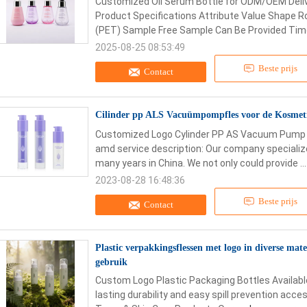
Customized Oil Serum Bottle for ODM/OEM Deli
Product Specifications Attribute Value Shape 
(PET) Sample Free Sample Can Be Provided Time
2025-08-25 08:53:49
Beste prijs
Contact
Cilinder pp ALS Vacuümpompfles voor de Kosmeti
Customized Logo Cylinder PP AS Vacuum Pump 
amd service description: Our company specializ
many years in China. We not only could provide ..
2023-08-28 16:48:36
Beste prijs
Contact
Plastic verpakkingsflessen met logo in diverse ma
gebruik
Custom Logo Plastic Packaging Bottles Available
lasting durability and easy spill prevention acces