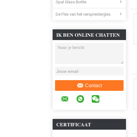
Opal Glass Bottle
De Fles van het verspreiderglas
IK BEN ONLINE CHATTEN
NU
Contact
CERTIFICAAT