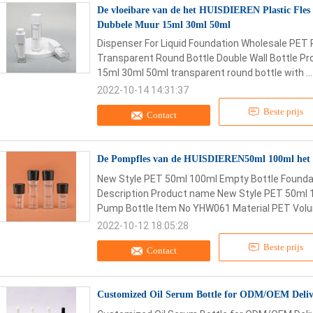
De vloeibare van de het HUISDIEREN Plastic Fles
Dubbele Muur 15ml 30ml 50ml
Dispenser For Liquid Foundation Wholesale PET 
Transparent Round Bottle Double Wall Bottle P
15ml 30ml 50ml transparent round bottle with ..
2022-10-14 14:31:37
Beste prijs
Contact
De Pompfles van de HUISDIEREN50ml 100ml het Le
New Style PET 50ml 100ml Empty Bottle Founda
Description Product name New Style PET 50ml 1
Pump Bottle Item No YHW061 Material PET Volu
2022-10-12 18:05:28
Beste prijs
Contact
Customized Oil Serum Bottle for ODM/OEM Delive