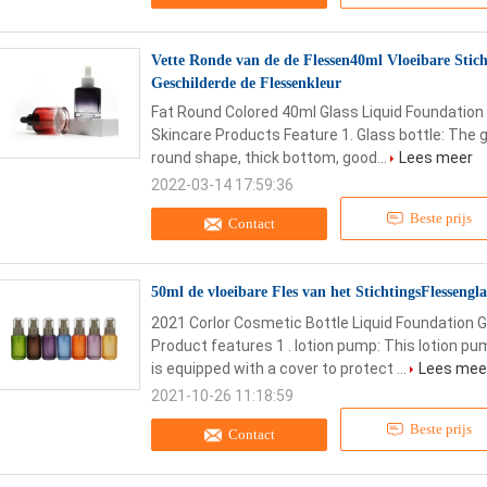
Vette Ronde van de de Flessen40ml Vloeibare Stic
Geschilderde de Flessenkleur
Fat Round Colored 40ml Glass Liquid Foundatio
Skincare Products Feature 1. Glass bottle: The go
round shape, thick bottom, good...
Lees meer
2022-03-14 17:59:36
Beste prijs
Contact
50ml de vloeibare Fles van het StichtingsFlessen
2021 Corlor Cosmetic Bottle Liquid Foundation 
Product features 1 . lotion pump: This lotion pu
is equipped with a cover to protect ...
Lees mee
2021-10-26 11:18:59
Beste prijs
Contact