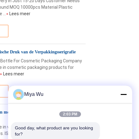
very in Just 15-20 Days Customer Needs
Round MOQ 10000pcs Material Plastic
 ...
Lees meer
sche Druk van de Verpakkingsserigrafie
Bottle For Cosmetic Packaging Company
e in cosmetic packaging products for
.
Lees meer
Miya Wu
ten met morspreventie voor cosmetisch
2:03 PM
 in various sizes designed for long-
Good day, what product are you looking 
s. ISO Certified Eco Plastic Bottles for
for?