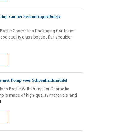
hting van het Serumdruppelbuisje
n Bottle Cosmetics Packaging Container
od quality glass bottle , flat shoulder
glas met Pomp voor Schoonheidsmiddel
Glass Bottle With Pump For Cosmetic
mp is made of high-quality materials, and
r