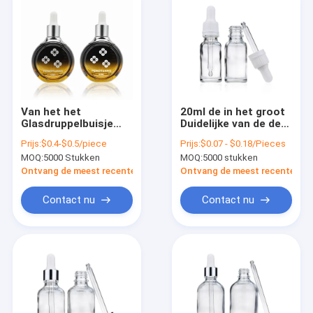
Van het het
20ml de in het groot
Glasdruppelbuisje
Duidelijke van de de
van het etherische
Oliemake-up van het
Prijs:
$0.4-$0.5/piece
Prijs:
$0.07 - $0.18/Pieces
olieserum de Fles
Glasdruppelbuisje
MOQ:
5000 Stukken
MOQ:
5000 stukken
Lege Duidelijke 30ml
fles-Essentiële
60ml
Kosmetische
Ontvang de meest recente Prijs
Ontvang de meest recente Prij
Containers
Contact nu
Contact nu
Huis
Producten
Over ons