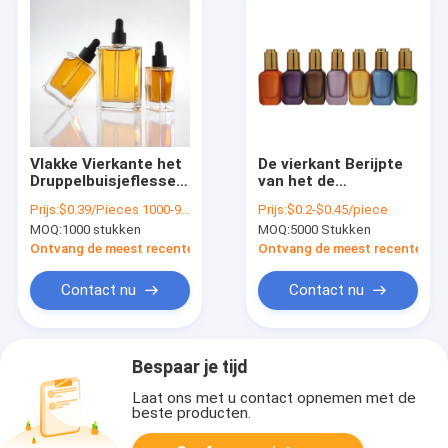
Vlakke Vierkante het
De vierkant Berijpte
Druppelbuisjeflessen
van het de
30ml 50ml 100ml van
Flessen50ml Serum
Prijs:
$0.39/Pieces 1000-9999 Pieces
Prijs:
$0.2-$0.45/piece
het Serumglas met
van het
MOQ:
1000 stukken
MOQ:
5000 Stukken
Zwarte Gouden Kraag
Glasdruppelbuisje
Drukknop van de het
Ontvang de meest recente Prijs
Ontvang de meest recente Prij
Oogetherische olie
Contact nu
Contact nu
Bespaar je tijd
Laat ons met u contact opnemen met de
beste producten.