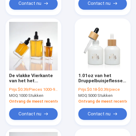
Etherische olie
Contact nu
Contact nu
De vlakke Vierkante
1.01oz van het
van het het
Druppelbuisjeflessen
Glasdruppelbuisje
van het
Prijs:
$0.39/Pieces 1000-9999 Pieces
Prijs:
$0.18-$0.39/piece
van het
gezichtsserum van
MOQ:
1000 Stukken
MOQ:
5000 Stukken
Rechthoekserum
het het
Flessen 100ml met
Glasdruppelbuisje de
Ontvang de meest recente Prijs
Ontvang de meest recente Prij
Zwarte Gouden Kraag
Lege Kraag van het
de Flessenbamboe
Contact nu
Contact nu