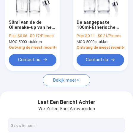
fabriekstour
Kwaliteitscontrole
50ml van de de
De aangepaste
Oliemake-up van het
100ml-Etherische
Neem contact met ons op
glasdruppelbuisje de
oliefles 3,4 Oz
Prijs:
$0.06 - $0.17/Pieces
Prijs:
$0.11 - $0.21/Pieces
fles-Essentiële
ontruimt de Flessen
MOQ:
5000 stukken
MOQ:
5000 stukken
Kosmetische
van het
Nieuws
Vloeibare Containers
Glasdruppelbuisje
Ontvang de meest recente Prijs
Ontvang de meest recente Prij
Vraag een offerte
Contact nu
Contact nu
Bekijk meer
Plastic Verpakkende Flessen
Plastic Verpakkende Kruiken
Laat Een Bericht Achter
We Zullen Snel Antwoorden
Schuimplasticfles
Plastic Lotionfles