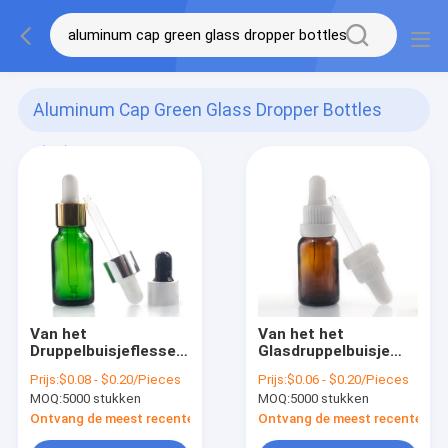
Aluminum Cap Green Glass Dropper Bottles
(92)
Van het
Van het het
Druppelbuisjeflessen
Glasdruppelbuisje
van het persoonlijke
van het
Prijs:
$0.08 - $0.20/Pieces
Prijs:
$0.06 - $0.20/Pieces
verzorging Groen
aluminiumschroefdeksel
MOQ:
5000 stukken
MOQ:
5000 stukken
15ml Glas het
de Bruine Flessen
Aluminiumschroefdeksel
van de de
Ontvang de meest recente Prijs
Ontvang de meest recente Prij
Flessen15ml