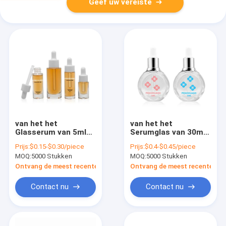
Geef uw vereiste
van het het
van het het
Glasserum van 5ml
Serumglas van 30ml
10ml 30ml van het de
60ml van de het
Prijs:
$0.15-$0.30/piece
Prijs:
$0.4-$0.45/piece
Flessen
Druppelbuisjefles
MOQ:
5000 Stukken
MOQ:
5000 Stukken
Kosmetische
Kosmetische de
Verpakkende Glas
Etherische olie
Ontvang de meest recente Prijs
Ontvang de meest recente Prij
het
Verpakking
Druppelbuisjeflessen
Contact nu
Contact nu