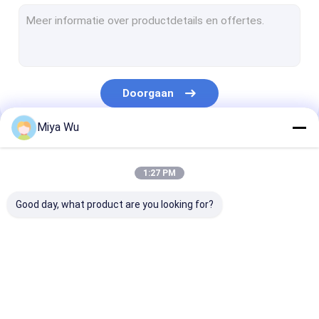
plastic spuitfles
Het Glasfles van het oliedruppelbuisje
Boston glazen flessen
Doorgaan
De Flessen van het serumdruppelbuisje
Miya Wu
Vloeibare Stichtingsflessen
Onze Categorieën
De Flessen van het lotionglas
1:27 PM
De Kruiken van het roomglas
Good day, what product are you looking for?
Kosmetische Verpakkingsreeks
Glasbroodje op flessen
Plastic Verpakkende
Plastic Verpakkende
Schuimplastic
Opal Glass Bottle
Flessen
Kruiken