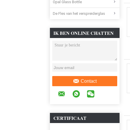
Opal Glass Bottle
De Fles van het verspreiderglas
IK BEN ONLINE CHATTEN
NU
Contact
CERTIFICAAT