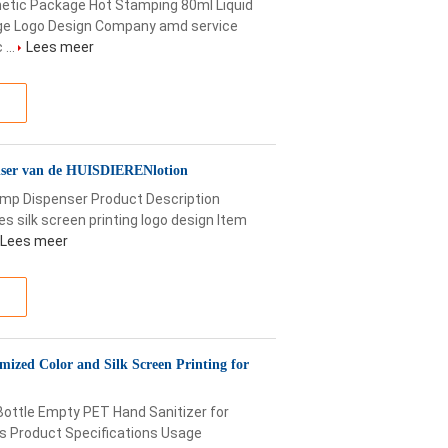
etic Package Hot Stamping 80ml Liquid
ge Logo Design Company amd service
...
Lees meer
nser van de HUISDIERENlotion
ump Dispenser Product Description
 silk screen printing logo design Item
Lees meer
mized Color and Silk Screen Printing for
Bottle Empty PET Hand Sanitizer for
s Product Specifications Usage