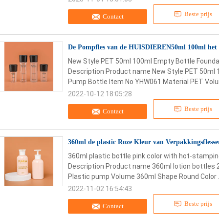
Beste prijs
Contact
De Pompfles van de HUISDIEREN50ml 100ml het Le
New Style PET 50ml 100ml Empty Bottle Founda
Description Product name New Style PET 50ml 1
Pump Bottle Item No YHW061 Material PET Volu
2022-10-12 18:05:28
Beste prijs
Contact
360ml de plastic Roze Kleur van Verpakkingsfles
360ml plastic bottle pink color with hot-stampi
Description Product name 360ml lotion bottles
Plastic pump Volume 360ml Shape Round Color .
2022-11-02 16:54:43
Beste prijs
Contact