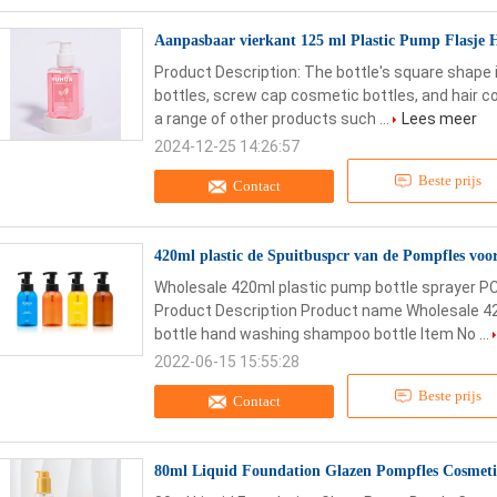
Aanpasbaar vierkant 125 ml Plastic Pump Flasje H
Product Description: The bottle's square shape i
bottles, screw cap cosmetic bottles, and hair con
a range of other products such ...
Lees meer
2024-12-25 14:26:57
Beste prijs
Contact
420ml plastic de Spuitbuspcr van de Pompfles v
Wholesale 420ml plastic pump bottle sprayer P
Product Description Product name Wholesale 42
bottle hand washing shampoo bottle Item No ...
2022-06-15 15:55:28
Beste prijs
Contact
80ml Liquid Foundation Glazen Pompfles Cosmet