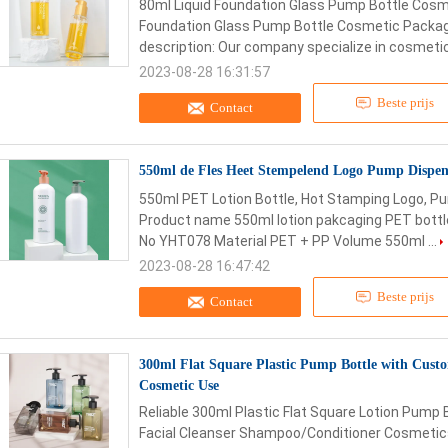
80ml Liquid Foundation Glass Pump Bottle Cosm
Foundation Glass Pump Bottle Cosmetic Packa
description: Our company specialize in cosmetic 
2023-08-28 16:31:57
Beste prijs
Contact
550ml de Fles Heet Stempelend Logo Pump Dispe
550ml PET Lotion Bottle, Hot Stamping Logo, P
Product name 550ml lotion pakcaging PET bottles
No YHT078 Material PET + PP Volume 550ml ...
2023-08-28 16:47:42
Beste prijs
Contact
300ml Flat Square Plastic Pump Bottle with Custo
Cosmetic Use
Reliable 300ml Plastic Flat Square Lotion Pump 
Facial Cleanser Shampoo/Conditioner Cosmetic