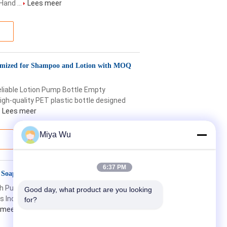
Hand ...
Lees meer
tomized for Shampoo and Lotion with MOQ
liable Lotion Pump Bottle Empty
gh-quality PET plastic bottle designed
Lees meer
Miya Wu
6:37 PM
d Soap and Shampoo with Screw-on Cap
th Pump New Softener Dosage Bottle for
Good day, what product are you looking 
s Industrial Use Skincare, Cosmetic Body
for?
 meer