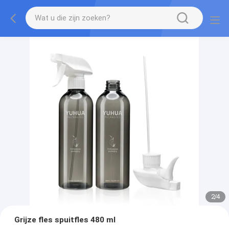
2
/
4
Grijze fles spuitfles 480 ml