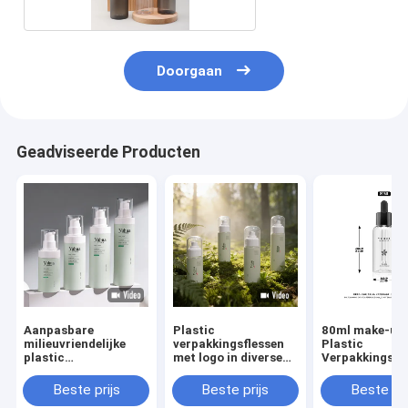
Doorgaan
Geadviseerde Producten
Aanpasbare
Plastic
80ml make-up
milieuvriendelijke
verpakkingsflessen
Plastic
plastic
met logo in diverse
Verpakkingsfl
verpakkingsflessen
maten met
Hete het Stem
met hoge
morspreventie voor
Druk
Beste prijs
Beste prijs
Beste pri
slagvastheid voor
cosmetisch gebruik