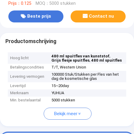
Prijs：0.125
MOQ：5000 stukken
Beste prijs
Contact nu
Productomschrijving
,
480 ml spuitfles van kunststof
Hoog licht
,
Grijs flesje spuitfles
480 ml spuitfles
Betalingscondities
T/T, Western Union
100000 Stuk/Stukken per Fles van het
Levering vermogen
dag de kosmetische glas
Levertijd
15~20day
Merknaam
YUHUA
Min. bestelaantal
5000 stukken
Bekijk meer