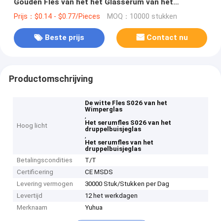
Gouden Fles van het het Glasserum van het
Aluminiumdruppelbuisje voor Huidzorg S026
Prijs：$0.14 - $0.77/Pieces
MOQ：10000 stukken
Beste prijs
Contact nu
Productomschrijving
De witte Fles S026 van het
Wimperglas
,
Het serumfles S026 van het
Hoog licht
druppelbuisjeglas
,
Het serumfles van het
druppelbuisjeglas
Betalingscondities
T/T
Certificering
CE MSDS
Levering vermogen
30000 Stuk/Stukken per Dag
Levertijd
12 het werkdagen
Merknaam
Yuhua