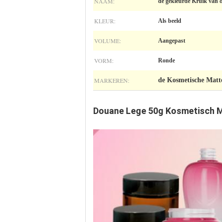
NAAM:
de gekleurde Kruik van 
KLEUR:
Als beeld
VOLUME:
Aangepast
VORM:
Ronde
MARKEREN:
de Kosmetische Matt
Douane Lege 50g Kosmetisch M