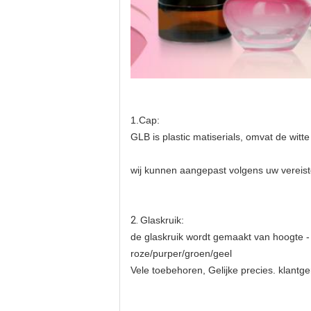
1.Cap:
GLB is plastic matiserials, omvat de witt
wij kunnen aangepast volgens uw vereist
2.
Glaskruik:
de glaskruik wordt gemaakt van hoogte -
roze/purper/groen/geel
Vele toebehoren, Gelijke precies. klantger