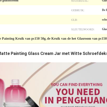
MATERIAAL:
de gezichtsroom
Gla
GEBRUIK:
De 
GLB:
sch
SLEUTELWOORD:
Gla
e Painting Kruik van pc150 50g
de Kruik van de het Glasroom van pc150
,
atte Painting Glass Cream Jar met Witte Schroefdek