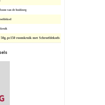
s
Room van de huidzorg
roefdeksel
skruik
 50g
pc150 roomkruik met Schroefdeksels
,
sels