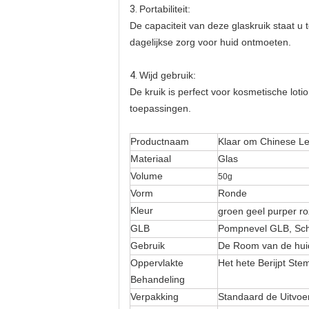
3.
Portabiliteit:
De capaciteit van deze glaskruik staat 
dagelijkse zorg voor huid ontmoeten.
4.
Wijd gebruik:
De kruik is perfect voor kosmetische lo
toepassingen.
Productnaam
Klaar om Chinese Le
Materiaal
Glas
Volume
50g
Vorm
Ronde
Kleur
groen geel purper r
GLB
Pompnevel GLB, Sch
Gebruik
De Room van de huid
Oppervlakte
Het hete Berijpt Ste
Behandeling
Verpakking
Standaard de Uitvoer