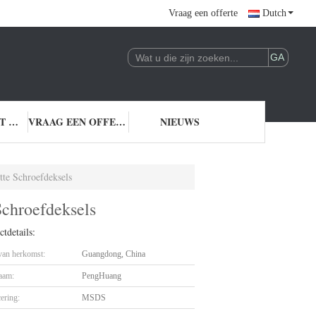
Vraag een offerte
Dutch
NEEM CONTACT MET ONS OP
VRAAG EEN OFFERTE
NIEUWS
te Schroefdeksels
chroefdeksels
tdetails:
 van herkomst:
Guangdong, China
aam:
PengHuang
cering:
MSDS