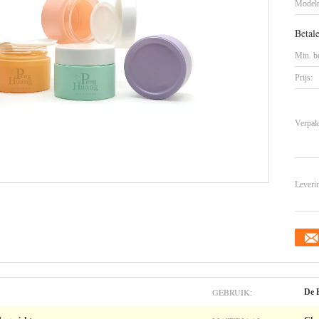
Model
Betal
Min. be
Prijs:
Verpak
Leveri
GEBRUIK:
De 