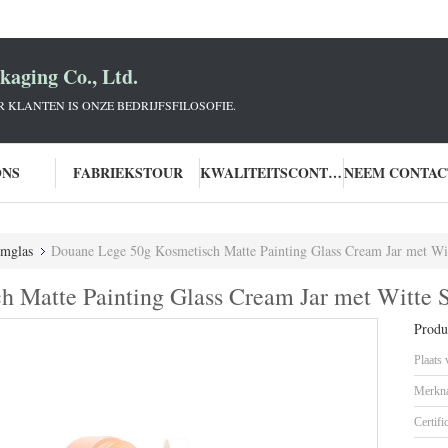
aging Co., Ltd.
KLANTEN IS ONZE BEDRIJFSFILOSOFIE.
ONS
FABRIEKSTOUR
KWALITEITSCONTROLE
omglas
Douane Lege 50g Kosmetisch Matte Painting Glass Cream Jar met Wit
 Matte Painting Glass Cream Jar met Witte S
Produc
Plaats
Merkn
Certifi