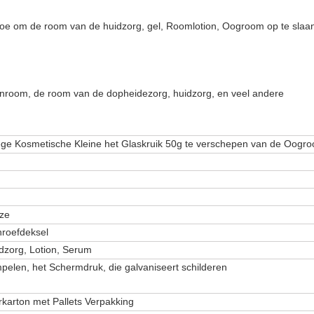
u toe om de room van de huidzorg, gel, Roomlotion, Oogroom op te slaa
tionroom, de room van de dopheidezorg, huidzorg, en veel andere
ge Kosmetische Kleine het Glaskruik 50g te verschepen van de Oogr
oze
roefdeksel
zorg, Lotion, Serum
mpelen, het Schermdruk, die galvaniseert schilderen
karton met Pallets Verpakking