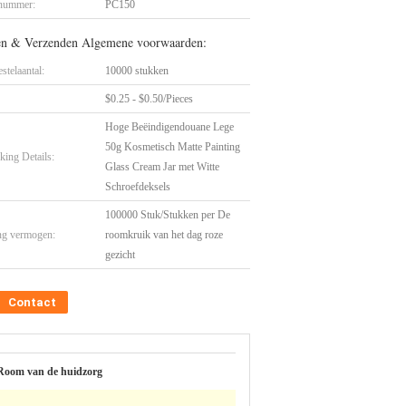
nummer:
PC150
en & Verzenden Algemene voorwaarden:
stelaantal:
10000 stukken
$0.25 - $0.50/Pieces
Hoge Beëindigendouane Lege
50g Kosmetisch Matte Painting
king Details:
Glass Cream Jar met Witte
Schroefdeksels
100000 Stuk/Stukken per De
ng vermogen:
roomkruik van het dag roze
gezicht
Contact
Room van de huidzorg