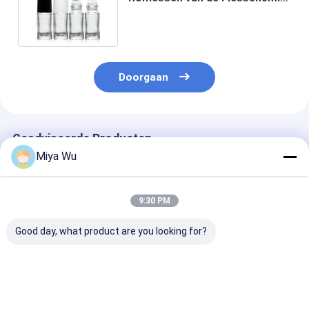
Etherische olie met Plastic GLB
Doorgaan
Geadviseerde Producten
Miya Wu
9:30 PM
Good day, what product are you looking for?
Schoonheid die Mini
Verpakking van
6 ml 8 ml 12 ml
Glass Roll On Bottles
essentiële oliën op
glazen rol op f
12ml voor Parfum
glasrol op flessen
Luxe cosmetis
verpakken die het
voor DHL-verzending
verpakkingsco