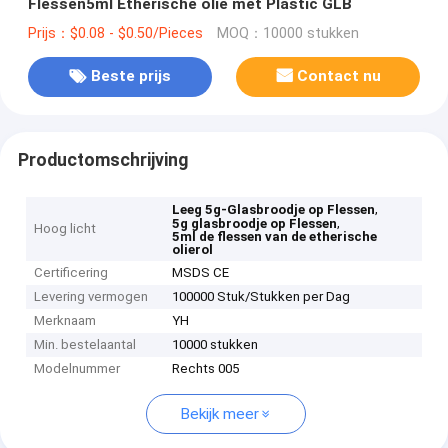
Flessen5ml Etherische olie met Plastic GLB
Prijs：$0.08 - $0.50/Pieces
MOQ：10000 stukken
Beste prijs
Contact nu
Productomschrijving
,
Leeg 5g-Glasbroodje op Flessen
,
5g glasbroodje op Flessen
Hoog licht
5ml de flessen van de etherische
olierol
Certificering
MSDS CE
Levering vermogen
100000 Stuk/Stukken per Dag
Merknaam
YH
Min. bestelaantal
10000 stukken
Modelnummer
Rechts 005
Bekijk meer