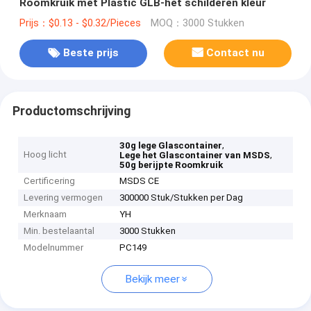
Roomkruik met Plastic GLB-het schilderen kleur
Prijs：$0.13 - $0.32/Pieces
MOQ：3000 Stukken
Beste prijs
Contact nu
Productomschrijving
,
30g lege Glascontainer
Hoog licht
,
Lege het Glascontainer van MSDS
50g berijpte Roomkruik
Certificering
MSDS CE
Levering vermogen
300000 Stuk/Stukken per Dag
Merknaam
YH
Min. bestelaantal
3000 Stukken
Modelnummer
PC149
Bekijk meer