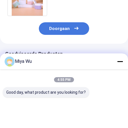
Roomkruik met Plastic GLB-het
schilderen kleur
Doorgaan
Geadviseerde Producten
Miya Wu
4:55 PM
Good day, what product are you looking for?
Aangepaste crème
Aangepaste crème
Witte/Transpa
glazen potten voor
glazen potten voor
Glazen Crème 
ronde
lippenbalsem in
Perfect voor 
gezichtscrème,
wit/transparant/aangepast
Huidverzorging
oogcrème,
met aangepast logo