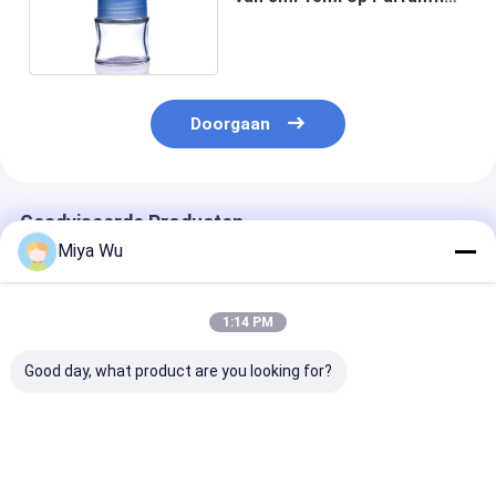
met Glasrol
Doorgaan
Geadviseerde Producten
Miya Wu
1:14 PM
Good day, what product are you looking for?
Schoonheid die Mini
Verpakking van
6 ml 8 ml 12 ml
Glass Roll On Bottles
essentiële oliën op
glazen rol op f
12ml voor Parfum
glasrol op flessen
Luxe cosmetis
verpakken die het
voor DHL-verzending
verpakkingsco