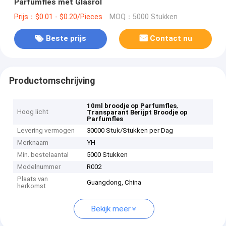
Parfumfles met Glasrol
Prijs：$0.01 - $0.20/Pieces
MOQ：5000 Stukken
Beste prijs
Contact nu
Productomschrijving
,
10ml broodje op Parfumfles
Hoog licht
Transparant Berijpt Broodje op
Parfumfles
Levering vermogen
30000 Stuk/Stukken per Dag
Merknaam
YH
Min. bestelaantal
5000 Stukken
Modelnummer
R002
Plaats van
Guangdong, China
herkomst
Bekijk meer