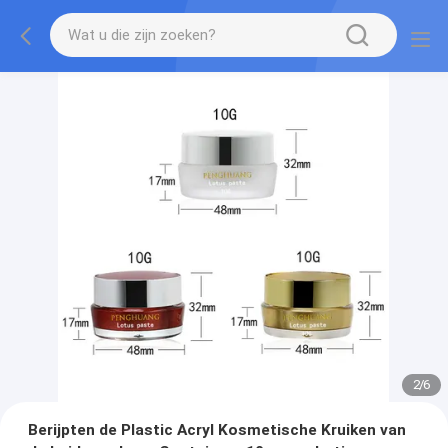
2
/
6
Berijpten de Plastic Acryl Kosmetische Kruiken van