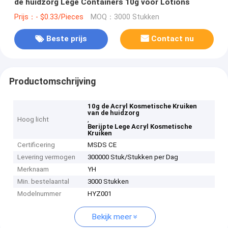
de huidzorg Lege Containers 10g voor Lotions
Prijs：- $0.33/Pieces
MOQ：3000 Stukken
Beste prijs
Contact nu
Productomschrijving
10g de Acryl Kosmetische Kruiken
van de huidzorg
Hoog licht
,
Berijpte Lege Acryl Kosmetische
Kruiken
Certificering
MSDS CE
Levering vermogen
300000 Stuk/Stukken per Dag
Merknaam
YH
Min. bestelaantal
3000 Stukken
Modelnummer
HYZ001
Bekijk meer