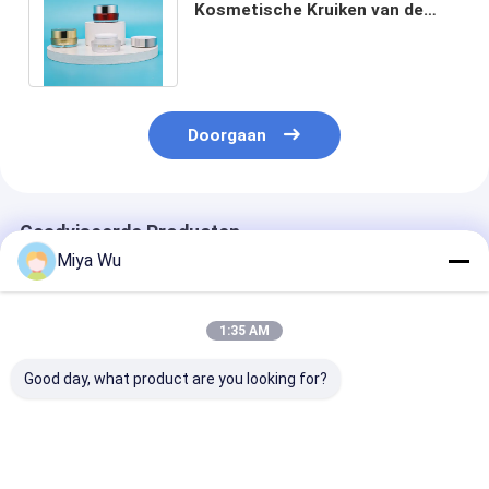
Kosmetische Kruiken van de
huidzorg Lege Containers 10g
voor Lotions
Doorgaan
Geadviseerde Producten
Miya Wu
1:35 AM
Good day, what product are you looking for?
Aangepaste crème
Aangepaste crème
Witte/Transpa
glazen potten voor
glazen potten voor
Glazen Crème 
ronde
lippenbalsem in
Perfect voor 