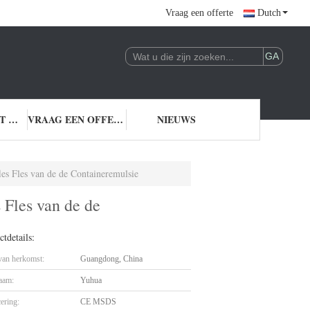
Vraag een offerte
Dutch
NEEM CONTACT MET ONS OP
VRAAG EEN OFFERTE
NIEUWS
es Fles van de de Containeremulsie
 Fles van de de
tdetails:
 van herkomst:
Guangdong, China
aam:
Yuhua
cering:
CE MSDS