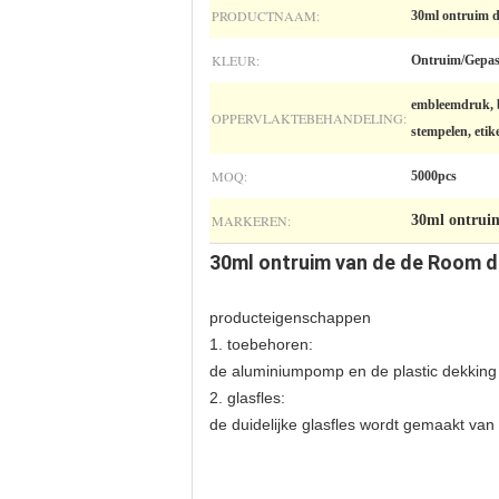
PRODUCTNAAM:
30ml ontruim de
KLEUR:
Ontruim/Gepas
embleemdruk, be
OPPERVLAKTEBEHANDELING:
stempelen, etik
MOQ:
5000pcs
MARKEREN:
30ml ontruim
30ml ontruim van de de Room de
producteigenschappen
1. toebehoren:
de aluminiumpomp en de plastic dekking
2. glasfles:
de duidelijke glasfles wordt gemaakt van