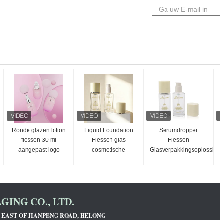
Ronde glazen lotion
Liquid Foundation
Serumdropper
flessen 30 ml
Flessen glas
Flessen
aangepast logo
cosmetische
Glasverpakkingsoplossin
verpakkingsset met
die zijn ontworpen
een capaciteit van 30
om vloeibare serums
ml aanpasbaar
en cosmetische
afdrukken en
producten efficiënt te
ING CO., LTD.
duurzaam luchtdicht
beschermen en af te
ontwerpen
geven
1, EAST OF JIANPENG ROAD, HELONG