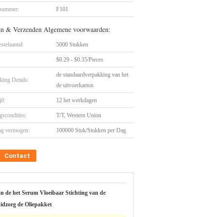
nummer:
F101
en & Verzenden Algemene voorwaarden:
stelaantal:
5000 Stukken
$0.29 - $0.35/Pieces
de standaardverpakking van het
king Details:
de uitvoerkarton
jd:
12 het werkdagen
gscondities:
T/T, Western Union
ng vermogen:
100000 Stuk/Stukken per Dag
Contact
n de het Serum Vloeibaar Stichting van de
idzorg de Oliepakket