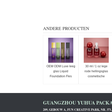
ANDERE PRODUCTEN
OEM ODM Luxe leeg
30 ml / 1 oz lege
glas Liquid
rode hellingsglas
Foundation Fles
cosmetische
vierkante pompfles
serumfles met ronde
voor huidverzorging
bolkap, aangepaste
verpakking
kleur OEM ODM
huidverzorging
GUANGZHOU YUHUA PACKAG
verpakking voor
lotion essentiële olie
209, GEBOUW A, FUN CREATIVE PARK, NR. 37