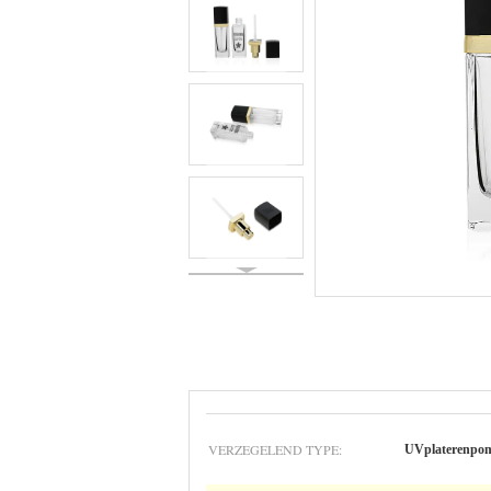
VERZEGELEND TYPE:
UVplaterenpom