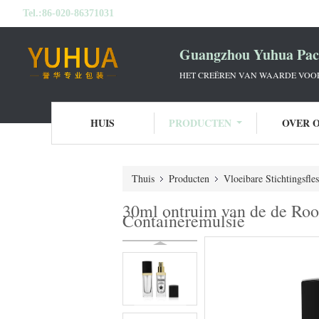
Tel.:
86-020-86371031
Guangzhou Yuhua Pack
HET CREËREN VAN WAARDE VOOR 
HUIS
PRODUCTEN
OVER 
Thuis
Producten
Vloeibare Stichtingsfle
30ml ontruim van de de Room
Containeremulsie