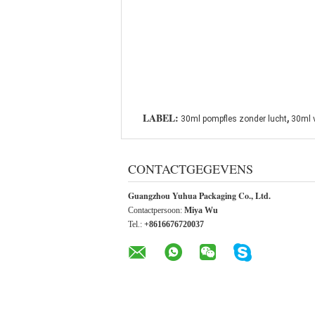
,
LABEL:
30ml pompfles zonder lucht
30ml v
CONTACTGEGEVENS
Guangzhou Yuhua Packaging Co., Ltd.
Contactpersoon:
Miya Wu
Tel.:
+8616676720037