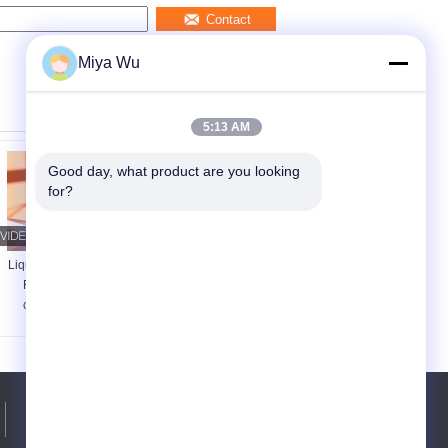
Contact
Miya Wu
5:13 AM
Good day, what product are you looking 
for?
Liquid Foundation
Liquid Foundation
Flessen glas
Flessen glas
gen
cosmetische
cosmetische
verpakkingsset met
verpakkingsset met
een capaciteit van 30
een capaciteit van 30
ml aanpasbaar
ml aanpasbaar
afdrukken en
afdrukken en
duurzaam luchtdicht
duurzaam luchtdicht
Tel.:
86-020-86371031
ontwerpen
ontwerpen