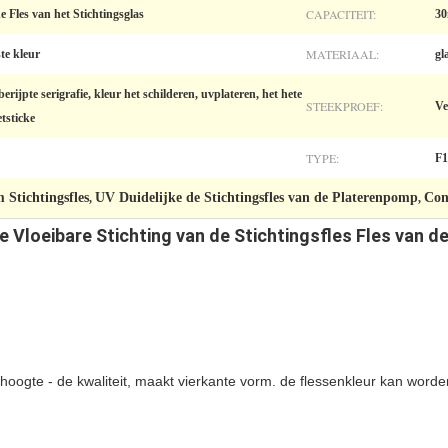
CAPACITEIT:
 Fles van het Stichtingsglas
30
MATERIAAL:
te kleur
gl
rijpte serigrafie, kleur het schilderen, uvplateren, het hete
STEEKPROEF:
Ve
etsticke
TYPE:
F1
 Stichtingsfles
UV Duidelijke de Stichtingsfles van de Platerenpomp
Con
,
,
 Vloeibare Stichting van de Stichtingsfles Fles van d
 hoogte - de kwaliteit, maakt vierkante vorm. de flessenkleur kan word