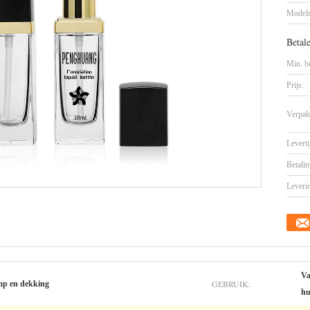
Model
Betal
Min. be
Prijs:
Verpak
Leverti
Betalin
Leveri
Va
GEBRUIK:
p en dekking
hu