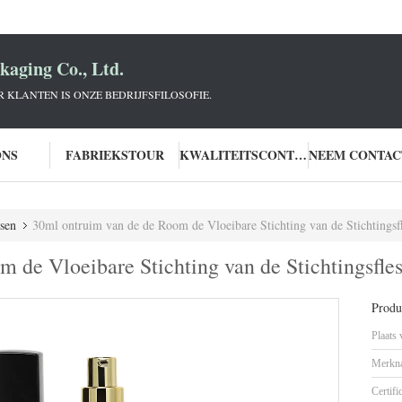
aging Co., Ltd.
KLANTEN IS ONZE BEDRIJFSFILOSOFIE.
ONS
FABRIEKSTOUR
KWALITEITSCONTROLE
ssen
30ml ontruim van de de Room de Vloeibare Stichting van de Stichtingsfl
 de Vloeibare Stichting van de Stichtingsfles
Produc
Plaats
Merkn
Certifi