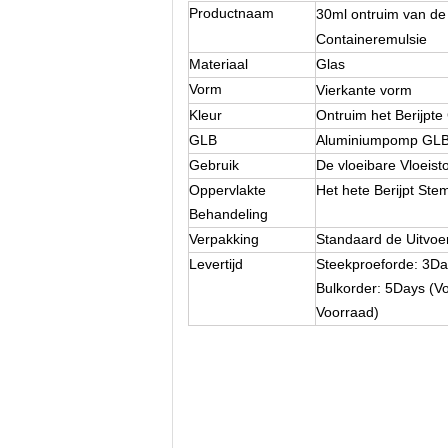
Productnaam
30ml ontruim van de 
Containeremulsie
Materiaal
Glas
Vorm
Vierkante vorm
Kleur
Ontruim het Berijpte
GLB
Aluminiumpomp GLB
Gebruik
De vloeibare Vloeist
Oppervlakte
Het hete Berijpt Ste
Behandeling
Verpakking
Standaard de Uitvoer
Levertijd
Steekproeforde: 3Da
Bulkorder: 5Days (V
Voorraad)