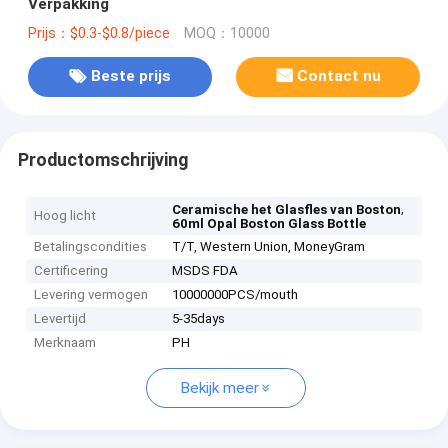
Verpakking
Prijs：$0.3-$0.8/piece
MOQ：10000
Beste prijs
Contact nu
Productomschrijving
,
Ceramische het Glasfles van Boston
Hoog licht
60ml Opal Boston Glass Bottle
Betalingscondities
T/T, Western Union, MoneyGram
Certificering
MSDS FDA
Levering vermogen
10000000PCS/mouth
Levertijd
5-35days
Merknaam
PH
Bekijk meer