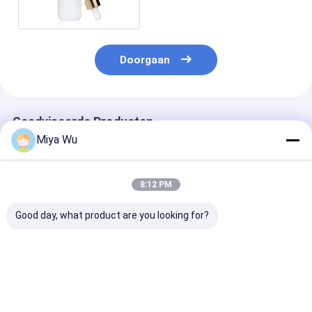
Doorgaan
Geadviseerde Producten
Miya Wu
8:12 PM
Good day, what product are you looking for?
Douane Lege 100ml
Lege Witte
De semi
120ml 200ml Opal
Ceramische het
Ondoorzichtig
Glass Bottle White
Glasfles van Boston
Witte Fles van
Porcelain om Vorm
Kosmetische
Opal Glass Bot
Verpakking
Lotion Pump
Beste prijs
Beste prijs
Beste pri