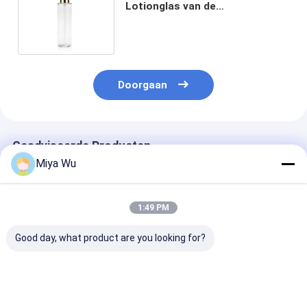
Lotionglas van de
Spuitbuspomp Flessen 15ml
100ml 150ml met GLB
Doorgaan
Geadviseerde Producten
Miya Wu
1:49 PM
Good day, what product are you looking for?
Bodylotion Spray
Glasflessen met
Vastgemaakte
Cap Cosmetische
pomp accessoire
glazen lotion f
Flessensets Ideaal
robuust