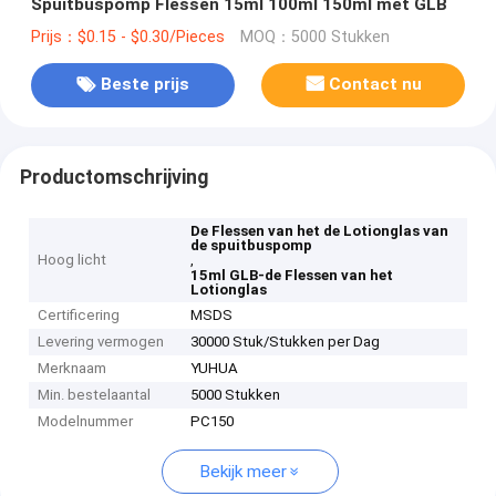
Spuitbuspomp Flessen 15ml 100ml 150ml met GLB
Prijs：$0.15 - $0.30/Pieces
MOQ：5000 Stukken
Beste prijs
Contact nu
Productomschrijving
De Flessen van het de Lotionglas van
de spuitbuspomp
Hoog licht
,
15ml GLB-de Flessen van het
Lotionglas
Certificering
MSDS
Levering vermogen
30000 Stuk/Stukken per Dag
Merknaam
YUHUA
Min. bestelaantal
5000 Stukken
Modelnummer
PC150
Bekijk meer