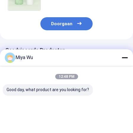
Serum olie en gezichtsversterker
Doorgaan
Geadviseerde Producten
Miya Wu
12:48 PM
Good day, what product are you looking for?
Bodylotion Spray
Glasflessen met
Vastgemaakte
Cap Cosmetische
pomp accessoire
glazen lotion f
Flessensets Ideaal
robuust
voor
glasflessenmateriaal
Vochtinbrengende
ontworpen voor
Beste prijs
Beste prijs
Beste pri
Lotion Serum Olie
huidverzorging en