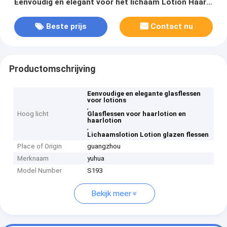
Eenvoudig en elegant voor het lichaam Lotion Haar
olie Serum olie en gezichtsversterker
Beste prijs
Contact nu
Productomschrijving
Eenvoudige en elegante glasflessen
voor lotions
,
Hoog licht
Glasflessen voor haarlotion en
haarlotion
,
Lichaamslotion Lotion glazen flessen
Place of Origin
guangzhou
Merknaam
yuhua
Model Number
S193
Bekijk meer