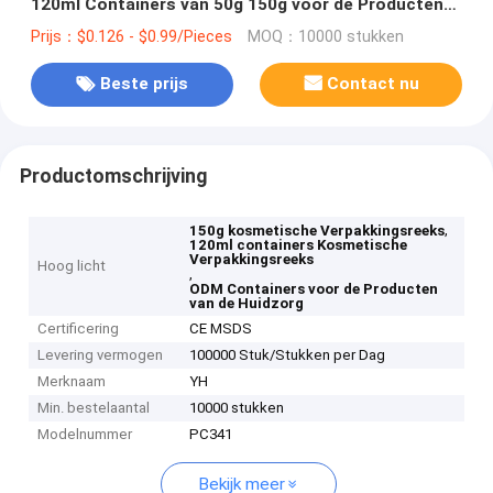
120ml Containers van 50g 150g voor de Producten
van de Huidzorg
Prijs：$0.126 - $0.99/Pieces
MOQ：10000 stukken
Beste prijs
Contact nu
Productomschrijving
,
150g kosmetische Verpakkingsreeks
120ml containers Kosmetische
Verpakkingsreeks
Hoog licht
,
ODM Containers voor de Producten
van de Huidzorg
Certificering
CE MSDS
Levering vermogen
100000 Stuk/Stukken per Dag
Merknaam
YH
Min. bestelaantal
10000 stukken
Modelnummer
PC341
Bekijk meer