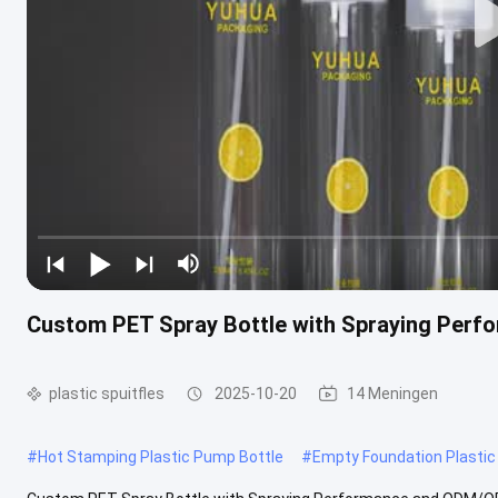
Custom PET Spray Bottle with Spraying Per
plastic spuitfles
2025-10-20
14 Meningen
#
Hot Stamping Plastic Pump Bottle
#
Empty Foundation Plastic