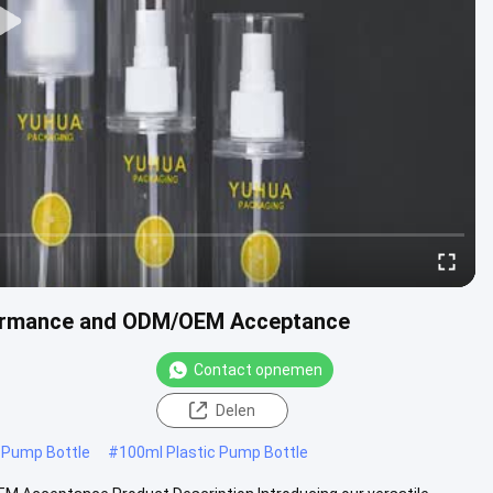
formance and ODM/OEM Acceptance
Contact opnemen
Delen
 Pump Bottle
#
100ml Plastic Pump Bottle