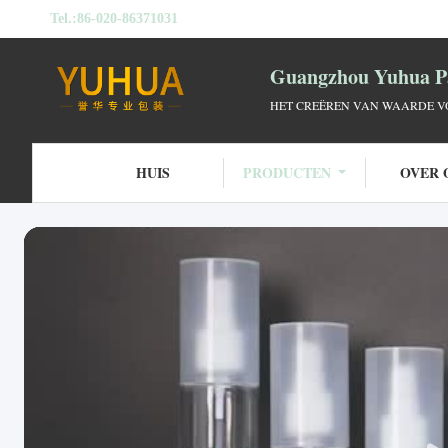
Tel.:
86-020-86371031
Guangzhou Yuhua Pa
HET CREËREN VAN WAARDE VO
HUIS
PRODUCTEN
OVER 