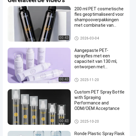
Gerelateerde video's
200 ml PET cosmetische
fles geoptimaliseerd voor
shampooverpakkingen
met combinatie van
lichtgewicht en sterke
materiaal eigenschappen
plastic spuitfles
00:43
2026-03-04
Aangepaste PET-
sprayfles met een
capaciteit van 130 ml,
ontworpen met
gebruiksvriendelijke
functies die het gebruik
plastic spuitfles
00:43
2025-11-20
gemakkelijk en efficiënter
maken
Custom PET Spray Bottle
with Spraying
Performance and
ODM/OEM Acceptance
plastic spuitfles
00:43
2025-10-20
Ronde Plastic Spray Flask